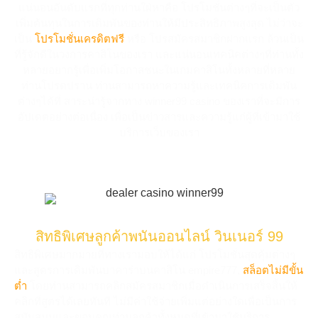
แน่นอนอันดับแรกที่ทุกท่านใฝ่หาคือ โปรโมชั่นต่างๆที่จะเป็นตัว
เพิ่มต้นทุนในการเดิมพันของท่านให้มีประสิทธิภาพสูงสุด ไม่ว่าจะ
เป็น
โปรโมชั่นเครดิตฟรี
หรือ โปรสมัครสมาชิกฝากแรก ล้วนเป็น
ที่รู้จักดีในวงการคาสิโนของเรา และแน่นอนเทคนิคต่างๆที่ท่านทั้ง
หลายอยากรู้เพื่อเพิ่มโอกาสชนะในเกมคาสิโนทั้งหลายที่หลาย
ท่านโปรดปราน ท่านสามารถหาความรู้และเทคนิคการเดิมพัน
ต่างๆได้ที่ สาระน่ารู้จากทาง winner99 casino ของเราที่จะมีการ
อัปเดตอย่างต่อเนื่อง เพื่อเป็นข่าวสารและความรู้แก่ผู้ที่เข้ามาใช้
บริการเว็บของเรา
สิทธิพิเศษลูกค้าพนันออนไลน์ วินเนอร์ 99
สิทธิพิเศษมากมายที่ทางเรามอบให้ได้แก่ โปรโมชั่นสุดคุ้มต่างๆ
และสูตรการเดิมพันบาคาร่าบนคาสิโน empire777,
สล็อตไม่มีขั้น
ต่ำ
โดยท่านสามารถคลิกสมัครสมาชิกเมื่อดำเนินการเสร็จสิ้นให้
คลิกที่สูตรได้เลยทันที ไม่มีค่าใช้จ่ายเพิ่มแต่อย่างใดเพื่อเป็นการ
สนับสนุนและขอบคุณท่านลูกค้าทั้งหมดที่เข้ามาใช้บริการ