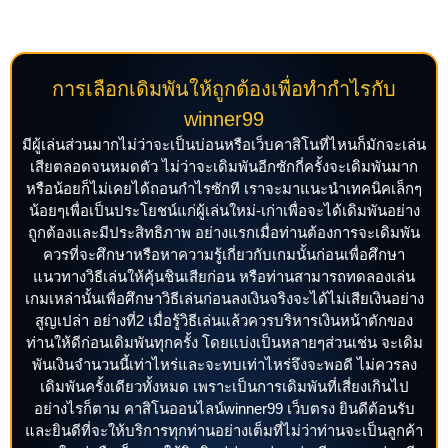
การเลือกเดิมพันให้ถูกต้องเพื่อทำกำไรกับ
winner99
มีผู้เล่นส่วนมากไม่ว่าจะเป็นบ่อนหรือเว็บ
คาสิโน
ที่ไหนก็มักจะเล่น
เสียตลอดจนหมดตัว ไม่ว่าจะเดิมพันอีกซักกี่ครั้งจะเดิมพันมาก
หรือน้อยก็ไม่เคยได้ถอนกำไรซักที เราจะมาแนะนำเทคนิคเล็กๆ
น้อยๆเพื่อเป็นประโยชน์แก่ผู้เล่นใหม่-เก่าเพื่อจะได้เดิมพันอย่าง
ถูกต้องและมีประสิทธิภาพ อย่างแรกเมื่อท่านต้องการจะเดิมพัน
ควรที่จะศึกษาหรือหาความรู้เกี่ยวกับเกมนั้นก่อนเพื่อศึกษา
แนวทางวิธีเล่นให้คุ้นชินเสียก่อน หรือท่านสามารถทดลองเล่น
เกมเหล่านั้นเพื่อศึกษาวิธีเล่นก่อนลงเงินจริงจะได้ไม่เสียเงินอย่าง
สูญเปล่า อย่างที่2 เมื่อรู้วิธีเล่นแล้วควรบริหารเงินหน้าตักของ
ท่านให้ดีก่อนเดิมพันทุกครั้ง โดยแบ่งเป็นหลายๆส่วนเช่น จะเดิม
พันเงินจำนวนนี้เท่าไหร่และจะทบเท่าไหร่จึงจะพอดี ไม่ควรลง
เดิมพันครั้งเดียวทั้งหมด เพราะเป็นการเดิมพันที่เสี่ยงเกินไป
อย่างไรก็ตาม คาสิโนออนไลน์winner99 เว็บตรง ยินดีต้อนรับ
และยินดีที่จะให้บริการทุกท่านอย่างเต็มที่ไม่ว่าท่านจะเป็นลูกค้า