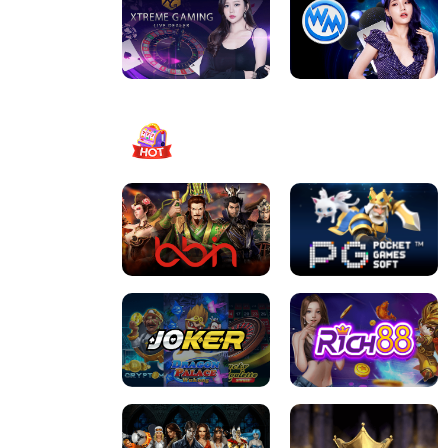
รวมค่ายสล็อตออนไลน์