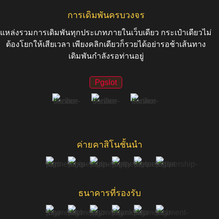
การเดิมพันครบวงจร
แหล่งรวมการเดิมพันทุกประเภทภายในเว็บเดียว กระเป๋าเดียวไม่
ต้องโยกให้เสียเวลา เพียงคลิกเดียวก็รวยได้อย่ารอช้าเส้นทาง
เดิมพันกำลังรอท่านอยู่
Pgslot
ค่ายคาสิโนชั้นนำ
ธนาคารที่รองรับ