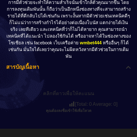
การมีตัวช่วยจะทำให้ความสำเร็จนั้นเข้าใกล้ตัวคุณมากขึ้น โดย
การลงทุนเดิมพันนั้น ก็ถือว่าเป็นอีกหนึ่งช่องทางที่จะสามารถสร้าง
รายได้ที่ดีกลับไปได้เช่นกัน เพราะงั้นหากมีตัวช่วยเช่นเทคนิคดีๆ
ก็ไม่แน่ว่าการสร้างกำไรได้อย่างต่อเนื่องโบนัส
แตกง่ายได้เงิน
จริง
เลยทีเดียว และเทคนิคที่ว่าก็ไม่ได้หายาก คุณสามารถนำ
เทคนิคที่ได้แนะนำ ไปลองใช้กันได้ หรืออาจหาได้ในช่องทางของ
โซเชียล เช่น facebook เว็บเครือค่าย
wmbet444
หรืออื่นๆ ก็ได้
เช่นกัน มั่นใจได้เลยว่าคุณจะไม่ผิดหวังหากมีตัวช่วยในการเดิม
พัน
สารบัญเนื้อหา
คลิกที่ดาวเพื่อให้คะแนน
[Total:
0
Average:
0
]
คุณต้องลงชื่อเข้าใช้เพื่อโหวต