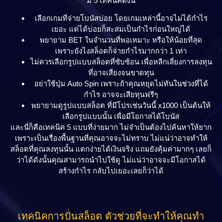
มี 5 เทคนิคดังนี้
เลือกเกมที่จ่ายโบนัสบ่อย โดยเกมเหล่านี้อาจไม่ได้กำไร
เยอะ แต่ได้บ่อยก็สะสมเป็นกำไรก่อนใหญ่ได้
พยายาม BET ในจำนวนที่พอเหมาะ หรือให้น้อยที่สุด
เพราะยังไงสล็อตก็จ่ายกำไรมากกว่า 1 เท่า
ไม่ควรเลือกรูปแบบสล็อตที่ซับซ้อน เพื่อหลีกเลี่ยงการลงทุน
ที่อาจเสี่ยงจนขาดทุน
อย่าใช้ปุ่ม Auto Spin เพราะถ้าคุณหยุดไม่ทันในช่วงที่ได้
กำไร อาจจะเสียทุนฟรีๆ
พยายามดูรูปแบบสล็อต ที่มีโปรเช่นวันนี้ x1000 เป็นต้นให้
เลือกรูปแบบนั้น เพื่อมีโอกาสได้โบนัส
และนี่ก็คือเทคนิค 5 แบบที่ง่ายมาก ไม่จำเป็นต้องไปค้นหาให้ยาก
เพราะเป็นเรื่องพื้นฐานที่คุณอาจจะไม่ทราบ ไม่แน่ว่าอาจทำให้
สล็อตที่คุณลงทุนนั้น
แตกง่ายได้เงินจริง
แถมยังคุ้มค่ามากๆ เลยก็
ว่าได้ดังนั้นคุณสามารถนำไปใช้ดู ไม่แน่ว่าอาจจะมีโอกาสได้
สร้างกำไร กลับไปเยอะเลยก็ว่าได้
เทคนิคการปั่นสล็อต ตัวช่วยที่จะทำให้คุณทำ