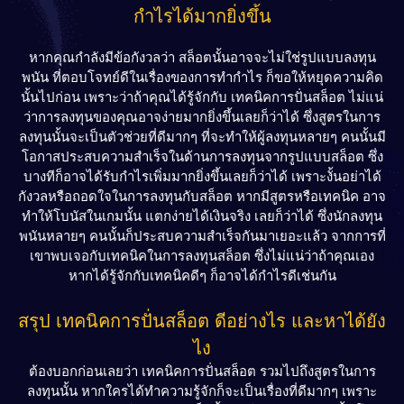
กำไรได้มากยิ่งขึ้น
หากคุณกำลังมีข้อกังวลว่า สล็อตนั้นอาจจะไม่ใช่รูปแบบลงทุน
พนัน ที่ตอบโจทย์ดีในเรื่องของการทำกำไร ก็ขอให้หยุดความคิด
นั้นไปก่อน เพราะว่าถ้าคุณได้รู้จักกับ
เทคนิคการปั่นสล็อต
ไม่แน่
ว่าการลงทุนของคุณอาจง่ายมากยิ่งขึ้นเลยก็ว่าได้ ซึ่งสูตรในการ
ลงทุนนั้นจะเป็นตัวช่วยที่ดีมากๆ ที่จะทำให้ผู้ลงทุนหลายๆ คนนั้นมี
โอกาสประสบความสำเร็จในด้านการลงทุนจากรูปแบบสล็อต ซึ่ง
บางทีก็อาจได้รับกำไรเพิ่มมากยิ่งขึ้นเลยก็ว่าได้ เพราะงั้นอย่าได้
กังวลหรือถอดใจในการลงทุนกับสล็อต หากมีสูตรหรือเทคนิค อาจ
ทำให้โบนัสในเกมนั้น
แตกง่ายได้เงินจริง
เลยก็ว่าได้ ซึ่งนักลงทุน
พนันหลายๆ คนนั้นก็ประสบความสำเร็จกันมาเยอะแล้ว จากการที่
เขาพบเจอกับเทคนิคในการลงทุนสล็อต ซึ่งไม่แน่ว่าถ้าคุณเอง
หากได้รู้จักกับเทคนิคดีๆ ก็อาจได้กำไรดีเช่นกัน
สรุป เทคนิคการปั่นสล็อต ดีอย่างไร และหาได้ยัง
ไง
ต้องบอกก่อนเลยว่า
เทคนิคการปั่นสล็อต
รวมไปถึงสูตรในการ
ลงทุนนั้น หากใครได้ทำความรู้จักก็จะเป็นเรื่องที่ดีมากๆ เพราะ