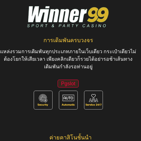
การเดิมพันครบวงจร
แหล่งรวมการเดิมพันทุกประเภทภายในเว็บเดียว กระเป๋าเดียวไม่
ต้องโยกให้เสียเวลา เพียงคลิกเดียวก็รวยได้อย่ารอช้าเส้นทาง
เดิมพันกำลังรอท่านอยู่
Pgslot
ค่ายคาสิโนชั้นนำ