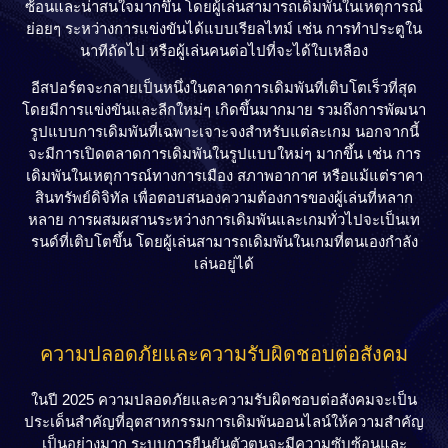
ซ้อนและน่าสนใจมากขึ้น โดยผู้เล่นสามารถเดิมพันในเหตุการณ์
ย่อยๆ ระหว่างการแข่งขันได้แบบเรียลไทม์ เช่น การทำประตูใน
นาทีถัดไป หรือผู้เล่นคนต่อไปที่จะได้ใบเหลือง
อีสปอร์ตจะกลายเป็นหนึ่งในตลาดการเดิมพันที่เติบโตเร็วที่สุด
โดยมีการแข่งขันและลีกใหม่ๆ เกิดขึ้นมากมาย รวมถึงการพัฒนา
รูปแบบการเดิมพันที่เฉพาะเจาะจงสำหรับแต่ละเกม นอกจากนี้
จะมีการเปิดตลาดการเดิมพันในรูปแบบใหม่ๆ มากขึ้น เช่น การ
เดิมพันในเหตุการณ์ทางการเมือง สภาพอากาศ หรือแม้แต่ราคา
สินทรัพย์ดิจิทัล เพื่อตอบสนองความต้องการของผู้เล่นที่หลาก
หลาย การผสมผสานระหว่างการเดิมพันและเกมทั่วไปจะเป็นเท
รนด์ที่เติบโตขึ้น โดยผู้เล่นสามารถเดิมพันในเกมที่ตนเองกำลัง
เล่นอยู่ได้
ความปลอดภัยและความรับผิดชอบต่อสังคม
ในปี 2025 ความปลอดภัยและความรับผิดชอบต่อสังคมจะเป็น
ประเด็นสำคัญที่อุตสาหกรรมการเดิมพันออนไลน์ให้ความสำคัญ
เป็นอย่างมาก ระบบการยืนยันตัวตนจะมีความซับซ้อนและ