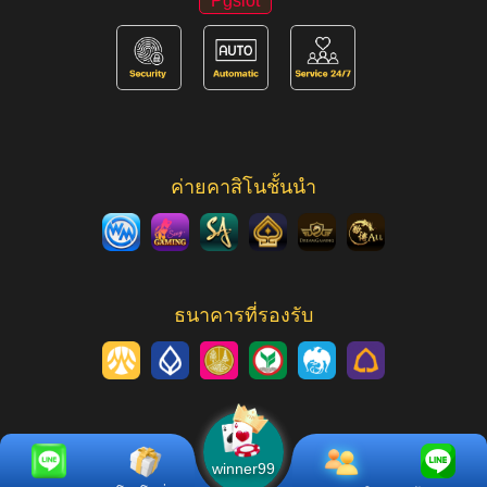
Pgslot
ค่ายคาสิโนชั้นนำ
ธนาคารที่รองรับ
winner99