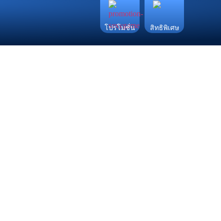
โปรโมชั่น
สิทธิพิเศษ