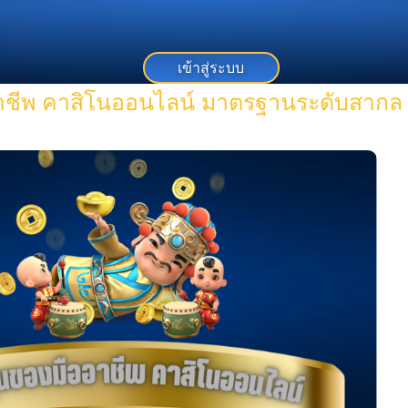
เข้าสู่ระบบ
าชีพ คาสิโนออนไลน์ มาตรฐานระดับสากล