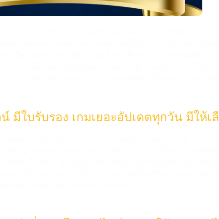
ชาญฉลาด ใช้เวลาน้อยแต่ได้ผลตอบแทนที่มากกว่า จะดีกว่ามั้ยถ้า
ห้คุณได้ค่าตอบแทนที่คุ้มค่ากับเวลาที่เสียไป หาเงินได้ง่ายกว่าท
ดับหนึ่ง
ส่งตรงจากคาสิโน เล่นจริงได้จริงเหมาะกับทุกคนที่ต้อง
ไว้ใจ เพราะเราเป็นเว็บตรงถูกกฎหมาย ได้มาตรฐานระดับสากล มีใบรับ
่นเว็บเราเล่นเสียมีคืน สมัครวันนี้แถมเครดิตฟรีให้บัญชีรายใหม่ คาสิ
์ มีใบรับรอง เกมเยอะอัปเดตทุกวัน มีให้เ
มของแท้ครอบคลุมทุกประเภท ทั้งสายลงทุนความเสี่ยง หวยไทย ลาว ย
นเกมภาพสวยงาม เกมตกปลาหรรษาล่าสมบัติ
เว็บคาสิโนคุณภาพอันดับ
ายจ่ายเร็วไม่มีกั๊ก ไม่ต้องรอนาน ภายในเกมมีระบบให้คำแนะนำแก่ผู้
เลย คำอธิบายกระชับเข้าใจง่าย สามารถศึกษาวิธีการเล่นเองได้เลย
งๆเพื่อทำให้คุณเล่นได้สะดวกมากยิ่งขึ้น