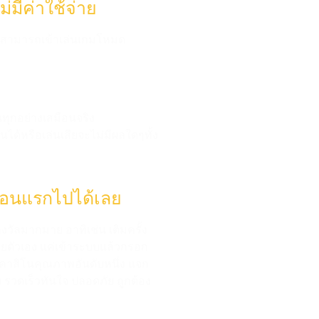
มีค่าใช้จ่าย
่แล้วสามารถเข้าเล่นเกมโหมด
นทุกอย่างเสมือนจริง
นได้หรือเล่นเสียจะไม่มีผลใดๆทั้ง
ก้อนแรกไปได้เลย
งวัลมากมาย อาทิเช่น เติมครั้ง
้วยตัวเอง แค่เข้าระบบแล้วกรอก
บคาสิโนคุณภาพอันดับหนึ่ง
แจก
 รวดเร็วทันใจ ปลอดภัย ถูกต้อง