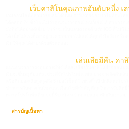
เว็บคาสิโนคุณภาพอันดับหนึ่ง เล่น
เกมออนไลน์ที่สามารถเล่นได้บนเบราว์เซอร์ของเราไม่ต้องโหลดแ
ได้ตลอด 24 ชั่วโมงไม่ว่าคุณจะว่างตอนไหนก็เล่นได้ สามารถเล่
มือถือได้อย่างดีเยี่ยม ไม่ว่าจะเป็นแอนดรอยด์ หรือ IOS ก็ไม่
ได้ เน็ตไม่แรงก็เอาอยู่ สะดวกพกพาไปเล่นได้ทุกที มือถือเครื
เงินให้คุณได้ง่ายๆด้วยตัวคุณเอง
เล่นเสียมีคืน คาส
แน่นอนว่าการลงทุนอาจมีทั้งได้และเสีย
เว็บคาสิโนฝากถอนปล
เงินจะขึ้นอยู่กับแต่ละช่วงที่จัดโปรโมชั่น เช่น บางช่วงจัดคืนเ
หรือคืนยอดเสียสูงสุดถึง 5 เปอร์เซ็นต์ในช่วงสิ้นปี ปกติและโป
ข่าวสารกับทางเว็บไซต์และเงื่อนไขที่สำคัญที่สุดในการรับสิทธิ์
พลาดโปรโมชั่นดีๆแบบนี้รีบสมัครเข้ามาเป็นสมาชิกกับเราเลย
สารบัญเนื้อหา