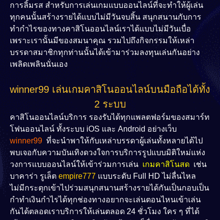
การลิ้มรส สำหรับการเล่นเกมแบบออนไลน์ที่จะทำให้ผู้เล่น
ทุกคนนั้นสร้างรายได้แบบไม่มีวันจบสิ้น สนุกสนานกับการ
ทำกำไรของทางคาสิโนออนไลน์เราได้แบบไม่มีวันเบื่อ
เพราะเรานั้นมีของสมนาคุณ รวมไปถึงกิจกรรมให้เหล่า
บรรดาสมาชิกทุกท่านนั้นได้เข้ามาร่วมลงทุนเล่นกันอย่าง
เพลิดเพลินนั่นเอง
winner99 เล่นเกมคาสิโนออนไลน์บนมือถือได้ทั้ง
2 ระบบ
คาสิโนออนไลน์บริการ รองรับได้ทุกแพลตฟอร์มของสมาร์ท
โฟนออนไลน์ ทั้งระบบ
iOS
และ
Android
อย่างเว็บ
winner99
ที่จะนำพาให้กับเหล่าบรรดาผู้เล่นทั้งหลายได้ไป
พบเจอกับความบันเทิงดวงใจการบริการรูปแบบมิติใหม่แห่ง
วงการแบบออนไลน์ให้เข้าร่วมการเล่น
เกมคาสิโนสด
เช่น
บาคาร่า รูเล็ต
empire777
แบบระดับ
Full HD
ไม่ลื่นไหล
ไม่มีกระตุกเข้าไปร่วมสนุกสนานสร้างรายได้กันเป็นกอบเป็น
กำทำเงินกำไรได้ทุกช่องทางอยากจะเล่นตอนไหนเข้าเล่น
กันได้ตลอดเราบริการให้เล่นตลอด
24
ชั่วโมง ใคร ๆ ที่ได้