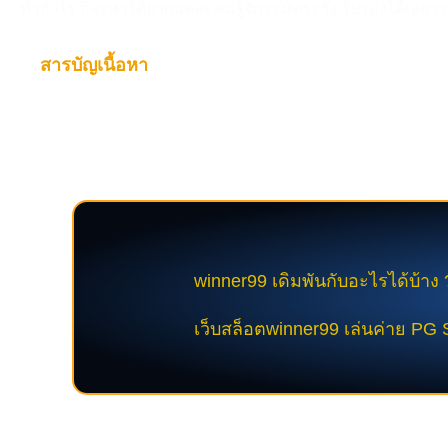
ทำกำไร ก็จะหาได้ยากแต่ละคนรู้จักระมัดระวัง รับรองได้เล
สารบัญเนื้อหา
winner99 เดิมพันกับอะไรได้บ้าง 
เว็บสล็อตwinner99 เล่นค่าย PG 