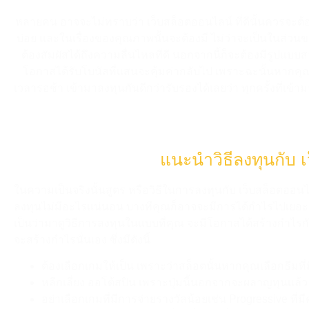
หลายคน อาจจะไม่ทราบว่า
เว็บสล็อตออนไลน์
ที่ดีนั้นควรจะต
บ่อย และในเรื่องของคุณภาพนั้นจะต้องมี ไม่ว่าจะเป็นในส่วนข
ต้องสัมผัสได้ถึงความลื่นไหลที่ดี นอกจากนี้ก็จะต้องมีรูปแบบ
โอกาสได้รับโบนัสที่แสนจะคุ้มค่ากลับไป เพราะฉะนั้นหากคุณ
เวลารอช้า เข้ามาลงทุนกันดีกว่ารับรองได้เลยว่า ทุกครั้ง
แนะนำวิธีลงทุนกับ เ
ในความเป็นจริงนั้นสูตร หรือวิธีในการลงทุนกับ
เว็บสล็อตออน
ลงทุนไม่มีอะไรแน่นอน บางทีคุณก็อาจจะมีการได้กำไรไปเยอะ ใ
เป็นว่ามาดูวิธีการลงทุนในแบบที่คุณ จะมีโอกาสได้สร้างกำไรกัน
จะสร้างกำไรนั่นเอง ซึ่งมีดังนี้
ต้องเลือกเกมให้เป็น เพราะว่าสล็อตนั้นหากคุณเลือกธีม
หลีกเลี่ยง ออโต้สปิน เพราะปุ่มนี้นอกจากจะผลาญทุนแล
อย่าเลือกเกมที่มีการจ่ายรางวัลน้อยเช่น Progressive ที่