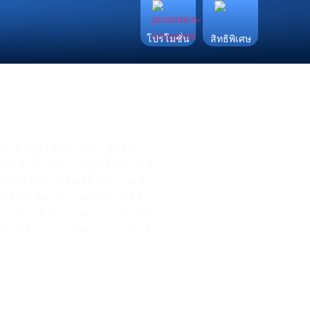
โปรโมชั่น
สิทธิพิเศษ
บนักลงทุน แต่บอกเลยว่าคุณไม่
ำไรจะมีมากกว่าที่คุณนั้นจะโดน
ย บอกได้เลยว่าคนที่ต้องการจะลง
ิธีการที่คุณจะลงทุนยังไงให้มี
้ว่า คุณจะเข้าไปลงทุนและได้กำไร
 ที่ช่วยให้คุณประสบความสำเร็จได้