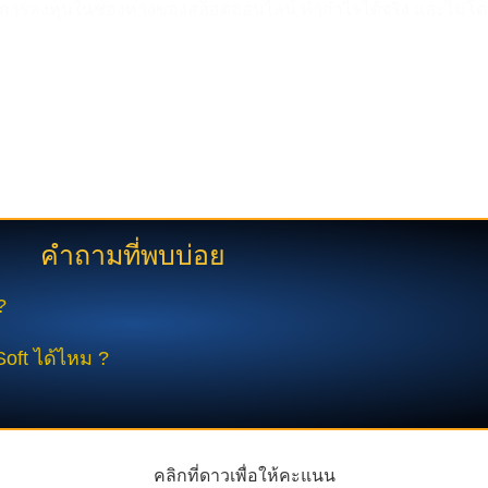
ยว่าการลงทุนในช่องทางของสล็อตออนไลน์ ทำกำไรได้จริง และไม่
คำถามที่พบบ่อย
?
Soft ได้ไหม ?
คลิกที่ดาวเพื่อให้คะแนน