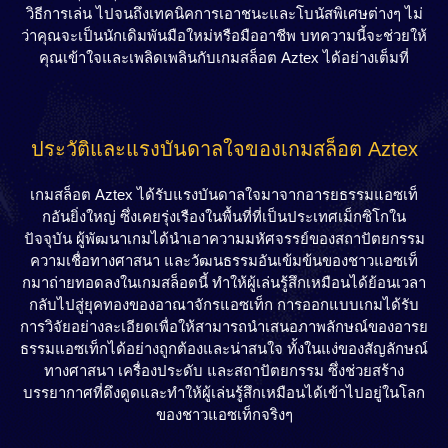
วิธีการเล่น ไปจนถึงเทคนิคการเอาชนะและโบนัสพิเศษต่างๆ ไม่
ว่าคุณจะเป็นนักเดิมพันมือใหม่หรือมืออาชีพ บทความนี้จะช่วยให้
คุณเข้าใจและเพลิดเพลินกับเกมสล็อต Aztex ได้อย่างเต็มที่
ประวัติและแรงบันดาลใจของเกมสล็อต Aztex
เกมสล็อต Aztex ได้รับแรงบันดาลใจมาจากอารยธรรมแอซเท็
กอันยิ่งใหญ่ ซึ่งเคยรุ่งเรืองในพื้นที่ที่เป็นประเทศเม็กซิโกใน
ปัจจุบัน ผู้พัฒนาเกมได้นำเอาความมหัศจรรย์ของสถาปัตยกรรม
ความเชื่อทางศาสนา และวัฒนธรรมอันเข้มข้นของชาวแอซเท็
กมาถ่ายทอดลงในเกมสล็อตนี้ ทำให้ผู้เล่นรู้สึกเหมือนได้ย้อนเวลา
กลับไปสู่ยุคทองของอาณาจักรแอซเท็ก การออกแบบเกมได้รับ
การวิจัยอย่างละเอียดเพื่อให้สามารถนำเสนอภาพลักษณ์ของอารย
ธรรมแอซเท็กได้อย่างถูกต้องและน่าสนใจ ทั้งในแง่ของสัญลักษณ์
ทางศาสนา เครื่องประดับ และสถาปัตยกรรม ซึ่งช่วยสร้าง
บรรยากาศที่ดึงดูดและทำให้ผู้เล่นรู้สึกเหมือนได้เข้าไปอยู่ในโลก
ของชาวแอซเท็กจริงๆ