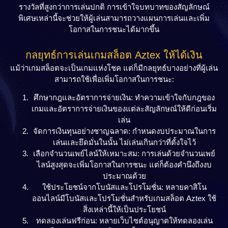
รางวัลที่สูงกว่าการเล่นปกติ การเข้าใจบทบาทของสัญลักษณ์
พิเศษเหล่านี้จะช่วยให้ผู้เล่นสามารถวางแผนการเล่นและเพิ่ม
โอกาสในการชนะได้มากขึ้น
กลยุทธ์การเล่นเกมสล็อต Aztex ให้ได้เงิน
แม้ว่าเกมสล็อตจะเป็นเกมแห่งโชค แต่ก็มีกลยุทธ์บางอย่างที่ผู้เล่น
สามารถใช้เพื่อเพิ่มโอกาสในการชนะ:
ศึกษากฎและอัตราการจ่ายเงิน: ทำความเข้าใจกับกฎของ
เกมและอัตราการจ่ายเงินของแต่ละสัญลักษณ์ให้ดีก่อนเริ่ม
เล่น
จัดการเงินทุนอย่างชาญฉลาด: กำหนดงบประมาณในการ
เล่นและยึดมั่นในนั้น ไม่เล่นเกินกว่าที่ตั้งใจไว้
เลือกจำนวนเพย์ไลน์ให้เหมาะสม: การเล่นด้วยจำนวนเพย์
ไลน์สูงสุดจะเพิ่มโอกาสในการชนะ แต่ก็ต้องคำนึงถึงงบ
ประมาณด้วย
ใช้ประโยชน์จากโบนัสและโปรโมชั่น: หลายคาสิโน
ออนไลน์มีโบนัสและโปรโมชั่นสำหรับเกมสล็อต Aztex ใช้
สิ่งเหล่านี้ให้เป็นประโยชน์
ทดลองเล่นฟรีก่อน: หลายเว็บไซต์อนุญาตให้ทดลองเล่น