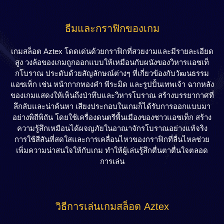
ธีมและกราฟิกของเกม
เกมสล็อต Aztex โดดเด่นด้วยกราฟิกที่สวยงามและมีรายละเอียด
สูง วงล้อของเกมถูกออกแบบให้เหมือนกับผนังของวิหารแอซเท็
กโบราณ ประดับด้วยสัญลักษณ์ต่างๆ ที่เกี่ยวข้องกับวัฒนธรรม
แอซเท็ก เช่น หน้ากากทองคำ พีระมิด และรูปปั้นเทพเจ้า ฉากหลัง
ของเกมแสดงให้เห็นถึงป่าทึบและวิหารโบราณ สร้างบรรยากาศที่
ลึกลับและน่าค้นหา เสียงประกอบในเกมก็ได้รับการออกแบบมา
อย่างพิถีพิถัน โดยใช้เครื่องดนตรีพื้นเมืองของชาวแอซเท็ก สร้าง
ความรู้สึกเหมือนได้ผจญภัยในอาณาจักรโบราณอย่างแท้จริง
การใช้สีสันที่สดใสและการเคลื่อนไหวของกราฟิกที่ลื่นไหลช่วย
เพิ่มความน่าสนใจให้กับเกม ทำให้ผู้เล่นรู้สึกตื่นตาตื่นใจตลอด
การเล่น
วิธีการเล่นเกมสล็อต Aztex