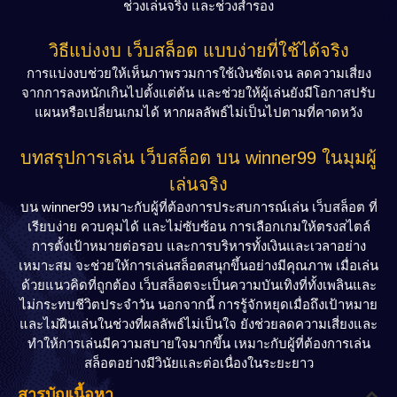
ช่วงเล่นจริง และช่วงสำรอง
วิธีแบ่งงบ เว็บสล็อต แบบง่ายที่ใช้ได้จริง
การแบ่งงบช่วยให้เห็นภาพรวมการใช้เงินชัดเจน ลดความเสี่ยง
จากการลงหนักเกินไปตั้งแต่ต้น และช่วยให้ผู้เล่นยังมีโอกาสปรับ
แผนหรือเปลี่ยนเกมได้ หากผลลัพธ์ไม่เป็นไปตามที่คาดหวัง
บทสรุปการเล่น เว็บสล็อต บน winner99 ในมุมผู้
เล่นจริง
บน winner99 เหมาะกับผู้ที่ต้องการประสบการณ์เล่น เว็บสล็อต ที่
เรียบง่าย ควบคุมได้ และไม่ซับซ้อน การเลือกเกมให้ตรงสไตล์
การตั้งเป้าหมายต่อรอบ และการบริหารทั้งเงินและเวลาอย่าง
เหมาะสม จะช่วยให้การเล่นสล็อตสนุกขึ้นอย่างมีคุณภาพ เมื่อเล่น
ด้วยแนวคิดที่ถูกต้อง เว็บสล็อตจะเป็นความบันเทิงที่ทั้งเพลินและ
ไม่กระทบชีวิตประจำวัน นอกจากนี้ การรู้จักหยุดเมื่อถึงเป้าหมาย
และไม่ฝืนเล่นในช่วงที่ผลลัพธ์ไม่เป็นใจ ยังช่วยลดความเสี่ยงและ
ทำให้การเล่นมีความสบายใจมากขึ้น เหมาะกับผู้ที่ต้องการเล่น
สล็อตอย่างมีวินัยและต่อเนื่องในระยะยาว
สารบัญเนื้อหา