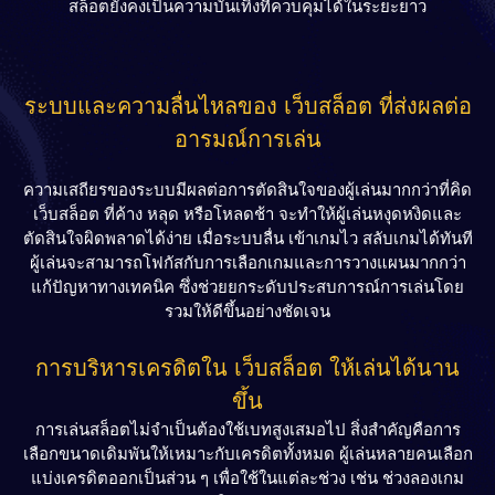
สล็อตยังคงเป็นความบันเทิงที่ควบคุมได้ในระยะยาว
ระบบและความลื่นไหลของ เว็บสล็อต ที่ส่งผลต่อ
อารมณ์การเล่น
ความเสถียรของระบบมีผลต่อการตัดสินใจของผู้เล่นมากกว่าที่คิด
เว็บสล็อต ที่ค้าง หลุด หรือโหลดช้า จะทำให้ผู้เล่นหงุดหงิดและ
ตัดสินใจผิดพลาดได้ง่าย เมื่อระบบลื่น เข้าเกมไว สลับเกมได้ทันที
ผู้เล่นจะสามารถโฟกัสกับการเลือกเกมและการวางแผนมากกว่า
แก้ปัญหาทางเทคนิค ซึ่งช่วยยกระดับประสบการณ์การเล่นโดย
รวมให้ดีขึ้นอย่างชัดเจน
การบริหารเครดิตใน เว็บสล็อต ให้เล่นได้นาน
ขึ้น
การเล่นสล็อตไม่จำเป็นต้องใช้เบทสูงเสมอไป สิ่งสำคัญคือการ
เลือกขนาดเดิมพันให้เหมาะกับเครดิตทั้งหมด ผู้เล่นหลายคนเลือก
แบ่งเครดิตออกเป็นส่วน ๆ เพื่อใช้ในแต่ละช่วง เช่น ช่วงลองเกม