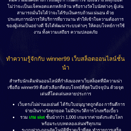
ไม่ว่าจะเป็นแจ็คพอตแตกหลักล้าน หรือรางวัลโบนัสต่างๆ ผู้เล่น
สามารถมั่นใจได้ว่าจะได้รับเงินครบถ้วนแน่นอน ด้วย
ประสบการณ์การให้บริการที่ยาวนาน ทำให้เข้าใจความต้องการ
ของผู้เล่นเป็นอย่างดี จึงได้พัฒนาระบบต่างๆ ให้ตอบโจทย์การใช้
งาน ทั้งความเสถียร ความปลอดภัย
ทำความรู้จักกับ winner99 เว็บสล็อตออนไลน์ชั้น
นำ
สำหรับนักเดิมพันออนไลน์ที่กำลังมองหาเว็บสล็อตที่มีความน่า
เชื่อถือ winner99 คือตัวเลือกที่ตอบโจทย์ที่สุดในปัจจุบัน ด้วยจุด
เด่นที่โดดเด่นหลายประการ
เว็บตรงไม่ผ่านเอเย่นต์ ได้รับใบอนุญาตถูกต้อง การันตีการ
จ่ายเงินรางวัลทุกยอด ไม่มีประวัติการโกงหรือเบี้ยว
รวม
เกม slot
ชั้นนำกว่า 1,000 เกมจากค่ายดังระดับโลก
พร้อมระบบทดลองเล่นฟรีทุกเกม
ระบบฝาก-ถอนอัตโนมัติที่รวดเร็วที่สุด ทำรายการเสร็จ