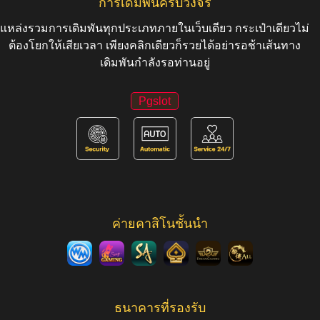
การเดิมพันครบวงจร
แหล่งรวมการเดิมพันทุกประเภทภายในเว็บเดียว กระเป๋าเดียวไม่
ต้องโยกให้เสียเวลา เพียงคลิกเดียวก็รวยได้อย่ารอช้าเส้นทาง
เดิมพันกำลังรอท่านอยู่
Pgslot
ค่ายคาสิโนชั้นนำ
ธนาคารที่รองรับ