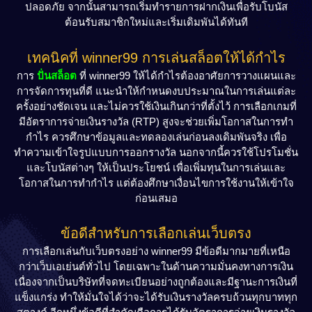
ปลอดภัย จากนั้นสามารถเริ่มทำรายการฝากเงินเพื่อรับโบนัส
ต้อนรับสมาชิกใหม่และเริ่มเดิมพันได้ทันที
เทคนิคที่ winner99 การเล่นสล็อตให้ได้กำไร
การ
ปั่นสล็อต
ที่ winner99 ให้ได้กำไรต้องอาศัยการวางแผนและ
การจัดการทุนที่ดี แนะนำให้กำหนดงบประมาณในการเล่นแต่ละ
ครั้งอย่างชัดเจน และไม่ควรใช้เงินเกินกว่าที่ตั้งไว้ การเลือกเกมที่
มีอัตราการจ่ายเงินรางวัล (RTP) สูงจะช่วยเพิ่มโอกาสในการทำ
กำไร ควรศึกษาข้อมูลและทดลองเล่นก่อนลงเดิมพันจริง เพื่อ
ทำความเข้าใจรูปแบบการออกรางวัล นอกจากนี้ควรใช้โปรโมชั่น
และโบนัสต่างๆ ให้เป็นประโยชน์ เพื่อเพิ่มทุนในการเล่นและ
โอกาสในการทำกำไร แต่ต้องศึกษาเงื่อนไขการใช้งานให้เข้าใจ
ก่อนเสมอ
ข้อดีสำหรับการเลือกเล่นเว็บตรง
การเลือกเล่นกับเว็บตรงอย่าง winner99 มีข้อดีมากมายที่เหนือ
กว่าเว็บเอเย่นต์ทั่วไป โดยเฉพาะในด้านความมั่นคงทางการเงิน
เนื่องจากเป็นบริษัทที่จดทะเบียนอย่างถูกต้องและมีฐานะการเงินที่
แข็งแกร่ง ทำให้มั่นใจได้ว่าจะได้รับเงินรางวัลครบถ้วนทุกบาททุก