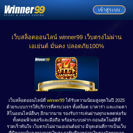
เข้าสู่ระบบ
เว็บสล็อตออนไลน์ winner99 เว็บตรงไม่ผ่าน
เอเย่นต์ มั่นคง ปลอดภัย100%
เว็บสล็อตออนไลน์ที่
winner99
ได้รับความนิยมสูงสุดในปี 2025
ด้วยระบบการให้บริการที่ครบวงจร ทั้งสล็อต บาคาร่า และเกมคา
สิโนออนไลน์อื่นๆ อีกมากมาย รองรับการเล่นผ่านทุกแพลตฟอร์ม
ทั้งคอมพิวเตอร์และมือถือ พร้อมระบบฝาก-ถอนอัตโนมัติที่
รวดเร็วทันใจ เว็บตรงไม่ผ่านเอเย่นต์อย่าง มีจุดเด่นที่การเป็นเว็บ
ที่มีความมั่นคงทางการเงินสูง การันตีการจ่ายเงินรางวัลทุกยอด