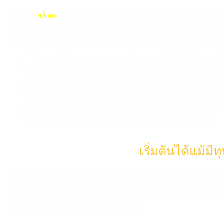
การเล่น
สล็อต
ให้ได้ทั้งความสนุก ความตื่นเต้น และผลตอบแทนที
ได้อย่างครบถ้วน ด้วยระบบที่ออกแบบมาให้เหมาะสมกับผู้เล่นทุ
ตลอด 24 ชั่วโมง เว็บนี้ยังได้รับความเชื่อมั่นจากผู้เล่นทั่ว
ใช้งานง่ายด้วยระบบเมนูภาษาไทย รองรับทั้งมือถือและพีซ
เกมลิขสิทธิ์แท้จากค่ายดัง มั่นใจว่าไม่มีการล็อกผลการห
ระบบฝากถอนอัตโนมัติเร็วทันใจ ทำธุรกรรมเสร็จในไม่กี่ว
แสดงผลการเล่นอย่างโปร่งใส พร้อมตรวจสอบย้อนหลังได
ทีมงานดูแลลูกค้าตลอดทั้งวัน ตอบไว มีความรู้ แก้ปัญหาไ
มีโปรโมชั่นสนับสนุนผู้เล่นทั้งหน้าใหม่และลูกค้าประจำ
เริ่มต้นได้แม้ม
ไม่ว่าคุณจะมีงบมากหรือน้อย winnerbet เปิดโอกาสให้ผู้เล่นทุก
ลุ้นรางวัลใหญ่ได้เช่นกัน มีการแบ่งหมวดหมู่เกมที่เหมาะสำหรับสา
เศษสำหรับผู้เล่นทุนน้อย เพื่อเพิ่มความสามารถในการเล่นให้ต่อเน
สามารถสนุกกับเกมและทำกำไรได้จริง