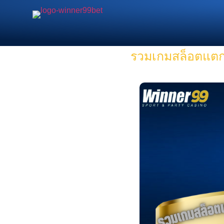
รวมเกมสล็อตแตกง่