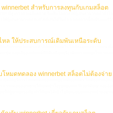
ก winnerbet สำหรับการลงทุนกับเกมสล็อต
P ที่สูงกว่าค่าเฉลี่ยตลาด จึงเพิ่มโอกาสให้ผู้เล่นสามารถทำกำไรได
ห้ผู้เล่นสามารถสลับสไตล์เล่นได้ไม่จำเจ นอกจากนี้ยังมีระบบรีวิวเ
ไหล ให้ประสบการณ์เดิมพันเหนือระดับ
ู้ให้บริการเกมโดยตรง ทำให้เกมโหลดไว ไม่มีสะดุดระหว่างเล่น ทั้
ชัด และเสียงเอฟเฟกต์มีมิติเสมือนจริง เพิ่มความสนุกในการเล่นแล
ับโหมดทดลอง winnerbet สล็อตไม่ต้องจ่าย
 เปิดให้บริการโหมดทดลองเล่นแบบไม่ต้องสมัคร ไม่ต้องฝากเงิน ผ
ระจำ การทดลองเล่นช่วยให้คุณเข้าใจรูปแบบเกม ฟีเจอร์พิเศษ และ
พมอบให้ผู้เล่นทุกระดับ ทำให้คุณได้เข้าใจกับระบบเกมก่อนเข้าลงทุ
คัญกับ winnerbet เกี่ยวกับเกมสล็อต