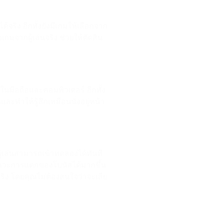
้จริง อีกทั้งยังมีเกมให้เลือกจาก
กมจากผู้เล่นจริง ช่วยให้ตัดสิน
งในมือถือและคอมพิวเตอร์ อีกทั้ง
ะทำให้รู้สึกเหมือนนั่งอยู่หน้า
ู้เล่นสามารถเข้าทดลองได้ทันที
จังหวะการแตกของโบนัสได้มากขึ้น
นจริง โดยคุณไม่ต้องสนใจว่าจะเสีย